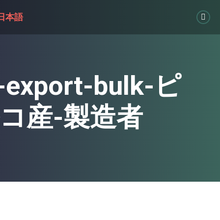
日本語
Link
page
open
in
e-export-bulk-ピ
new
win
ルコ産-製造者