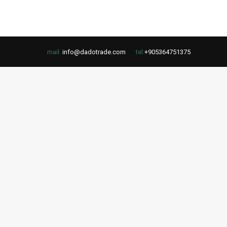
mail:
info@dadotrade.com
tel:
+905364751375