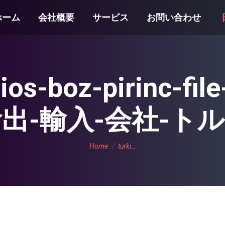
ホーム
会社概要
サービス
お問い合わせ
hios-boz-pirinc-fil
出-輸入-会社-ト
You are here:
Home
turki…