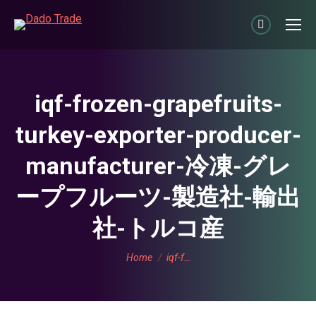
Linkedin
page
opens
in
iqf-frozen-grapefruits-
new
turkey-exporter-producer-
window
manufacturer-冷凍-グレ
ープフルーツ-製造社-輸出
社-トルコ産
You are here:
Home
iqf-f…