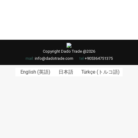
Copyright Dado Trade @2026
mail:
info@dadotrade.com
tel:
+905364751375
English
(
英語
)
日本語
Türkçe
(
トルコ語
)