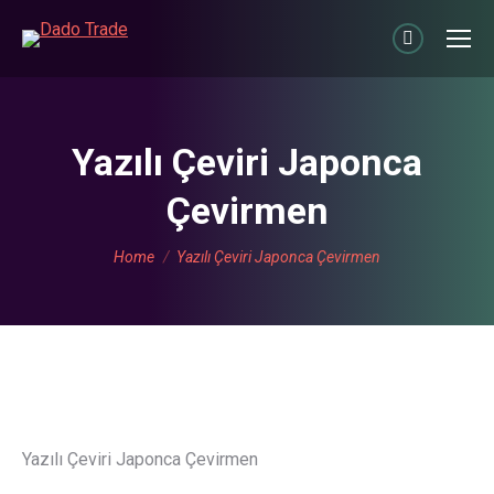
Linkedin
page
opens
in
Yazılı Çeviri Japonca
new
Çevirmen
window
You are here:
Home
Yazılı Çeviri Japonca Çevirmen
Yazılı Çeviri Japonca Çevirmen