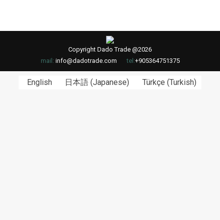
Copyright Dado Trade @2026
mail:
info@dadotrade.com
tel:
+905364751375
English
日本語
(
Japanese
)
Türkçe
(
Turkish
)